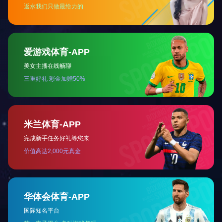
公众号
欢迎关注我们的官方公众号
ONLINE MESSAGE
在线留言
留言应用名称：
客户留言
描述：
*
留言内容：
姓名：
性别：
男
女
手机：