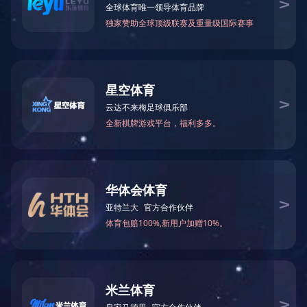
关于公司

公司简介
乐鱼平台
业务介绍
公司资质
新闻动态

乐鱼平台
行业新闻
产品中心

储存类压力容器
换热类压力容器
反应类压力容器
分离
类压力容器
案例展示
人才招聘
联系我们
职位招聘
电焊工
工作地点： 江苏丹阳
工资待遇： 6000元