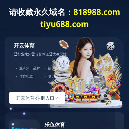
乐鱼平台
乐鱼平台-乐鱼(中国)一站式服务平台
关于公司
公司简介
乐鱼平台
业务介绍
公司资质
新闻动态
乐鱼平台
行业新闻
产品中心
储存类压力容器
换热类压力容器
反应类压力容器
分离
类压力容器
案例展示
人才招聘
联系我们

乐鱼平台-乐鱼(中国)一站式服务平台