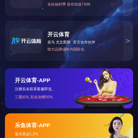
职位描述：
化工机械，压力容器行业，通过考核，优先录用。电话0511-86573841
谭部长。
职位招聘
·
丹阳同泰化工机械
期待你的加入
CONTACT INFORMATION
联系方式
丹阳市延陵镇凤凰工业园区庆丰路北
0511-86573841
OFFICIAL ACCOUNTS