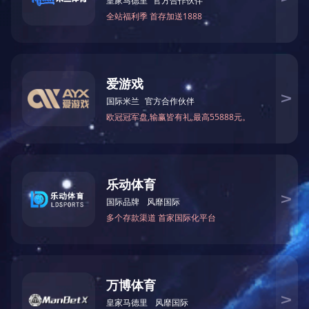
1


1
服务认证证书


服务认证证书.11
上一个
环境管理体系认证证书
下一个
商标注册证