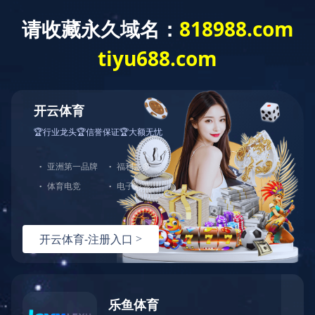
乐鱼平台
乐鱼平台-乐鱼(中国)一站式服务平台
关于公司
公司简介
乐鱼平台
业务介绍
公司资质
新闻动态
乐鱼平台
行业新闻
产品中心
储存类压力容器
换热类压力容器
反应类压力容器
分离
类压力容器
案例展示
人才招聘
联系我们

乐鱼平台-乐鱼(中国)一站式服务平台