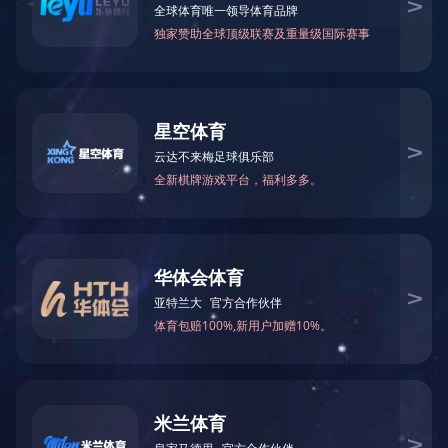
关于公司

公司简介
乐鱼平台
业务介绍
公司资质
新闻动态

乐鱼平台
行业新闻
产品中心

储存类压力容器
换热类压力容器
反应类压力容器
分离
类压力容器
案例展示
人才招聘
联系我们
服务认证证书
2025-10-13 13:23:49