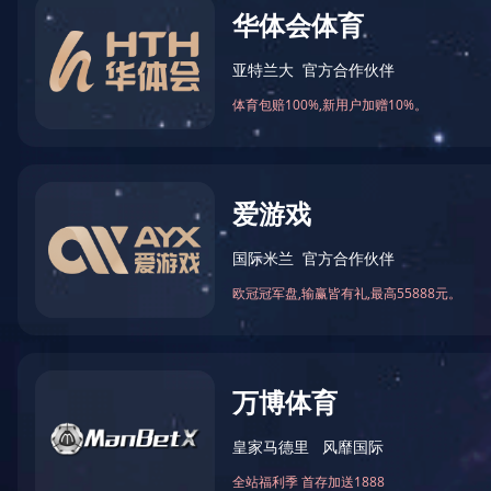
关于公司

公司简介
乐鱼平台
业务介绍
公司资质
新闻动态

乐鱼平台
行业新闻
产品中心

储存类压力容器
换热类压力容器
反应类压力容器
分离类
案例展示
人才招聘
联系我们
全部分类


储存类压力容器
换热类压力容器
反应类压力容器
分离类压力容器
塔器
我公司设计制造各类塔器。

点击查看更多