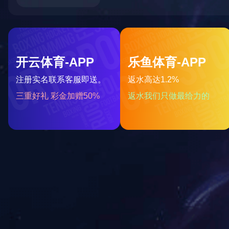
塔器
搅拌反应釜
搅拌类反应釜主要用于石油、化工、医药、科研等行业。

点击查看更多
搅拌反应釜
钛管换热器
常用于废弃油脂转生物柴油系统。耐腐蚀性能高。

点击查看更多
钛管换热器
高温、中压换热器
主要用于高温混合液体的换热系统。