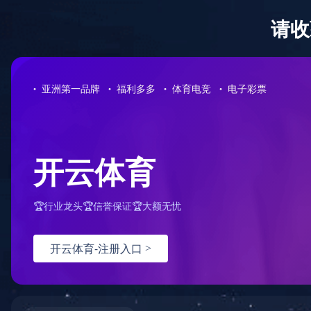
乐鱼平台
乐鱼平台-乐鱼(中国)一站式服务平台
关于公司
公司简介
乐鱼平台
业务介绍
公司资质
新闻动态
乐鱼平台
行业新闻
产品中心
储存类压力容器
换热类压力容器
反应类压力容器
分离类
案例展示
人才招聘
联系我们

乐鱼平台-乐鱼(中国)一站式服务平台