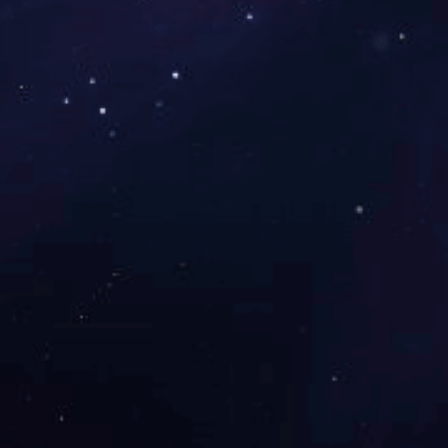
欢迎关注我们的官方公众号
ONLINE MESSAGE
在线留言
留言应用名称：
客户留言
描述：
*
留言内容：
姓名：
性别：
男
女
手机：
电话：