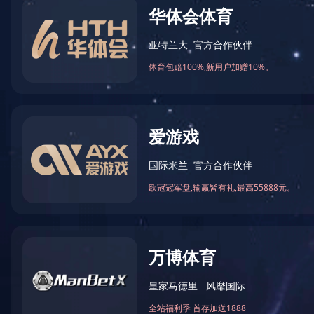
关于公司

公司简介
乐鱼平台
业务介绍
公司资质
新闻动态

乐鱼平台
行业新闻
产品中心

储存类压力容器
换热类压力容器
反应类压力容器
分离类
案例展示
人才招聘
联系我们
1
/
1
塔器
我公司设计制造各类塔器。
零售价
0.0
元
市场价