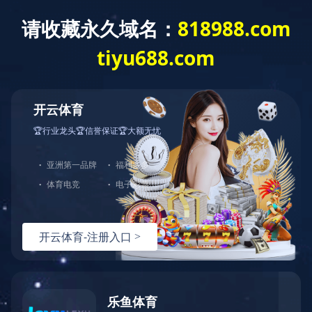
乐鱼平台
乐鱼平台-乐鱼(中国)一站式服务平台
关于公司
公司简介
乐鱼平台
业务介绍
公司资质
新闻动态
乐鱼平台
行业新闻
产品中心
储存类压力容器
换热类压力容器
反应类压力容器
分离
类压力容器
案例展示
人才招聘
联系我们

乐鱼平台-乐鱼(中国)一站式服务平台