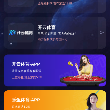
丹阳市延陵镇凤凰工业园区庆丰路北
0511-86573841
OFFICIAL ACCOUNTS
公众号
欢迎关注我们的官方公众号
ONLINE MESSAGE
在线留言
留言应用名称：
客户留言
描述：
*
留言内容：
姓名：