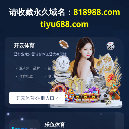
乐鱼平台
乐鱼平台-乐鱼(中国)一站式服务平台
关于公司
公司简介
乐鱼平台
业务介绍
公司资质
新闻动态
乐鱼平台
行业新闻
产品中心
储存类压力容器
换热类压力容器
反应类压力容器
分离
类压力容器
案例展示
人才招聘
联系我们

乐鱼平台-乐鱼(中国)一站式服务平台