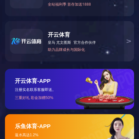
为员工提供更好更有价值的舞台。 贡献社会——企业发展
是对社会实际的贡献，公司始终坚持以环保事业为己任，生产
节能，安全环保的产品。
分类：
行业新闻
作者：
来源：
乐鱼平台-乐鱼(中国)一站式服务平台 ：
2020-06-27 16:25
访问量：
详情
SW6-2011V3.1测试版发布说明
SW6-2011V3.0正式版自2016年3月发行以来，得到了广大软件使用单位
的大力支持，同时结合实际使用情况也提出了许多宝贵的意见。为了
进一步符合标准的一些修订内容以及工程实际应用的要求，我站对
V3.0版本的材料数据库和一些计算程序作了修改和完善，修改后的版
本为SW6-2011V3.1版本，现发布测试版，SW6-2011V3.0版本用户可免
费申请下载使用。