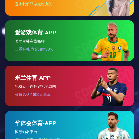
申请步骤
1、申请用户请发邮件至lvdong@tced.com，申请安装文件。
2、获取安装文件后，请找台没有安装过SW6的电脑安装软件，用v3.0
版加密块打开使用。
3、此版本仅供测试，请勿用于工程计算。
4、发现问题请填写附件（见附件1）后，以附件的形式发邮件至
lvdong@tced.com 邮箱。
5、我们会认真核实用户反馈问题，及时修正软件，并对有价值信息用
户提供精美礼品予以感谢。
SW6-2011 V3.1 版本（单机版）和（网络版）修改和完善的内容如
下：